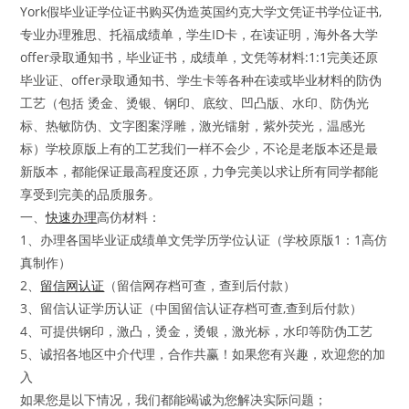
York假毕业证学位证书购买伪造英国约克大学文凭证书学位证书,
专业办理雅思、托福成绩单，学生ID卡，在读证明，海外各大学
offer录取通知书，毕业证书，成绩单，文凭等材料:1:1完美还原
毕业证、offer录取通知书、学生卡等各种在读或毕业材料的防伪
工艺（包括 烫金、烫银、钢印、底纹、凹凸版、水印、防伪光
标、热敏防伪、文字图案浮雕，激光镭射，紫外荧光，温感光
标）学校原版上有的工艺我们一样不会少，不论是老版本还是最
新版本，都能保证最高程度还原，力争完美以求让所有同学都能
享受到完美的品质服务。
一、
快速办理
高仿材料：
1、办理各国毕业证成绩单文凭学历学位认证（学校原版1：1高仿
真制作）
2、
留信网认证
（留信网存档可查，查到后付款）
3、留信认证学历认证（中国留信认证存档可查,查到后付款）
4、可提供钢印，激凸，烫金，烫银，激光标，水印等防伪工艺
5、诚招各地区中介代理，合作共赢！如果您有兴趣，欢迎您的加
入
如果您是以下情况，我们都能竭诚为您解决实际问题；