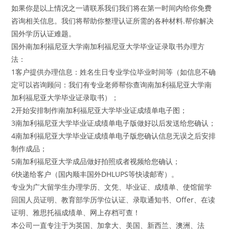
如果你是以上情况之一请联系我们我们将在第一时间内给你免费
咨询相关信息。我们将帮助你整理认证所需的各种材料.帮你解决
国外学历认证难题。
国外南加利福尼亚大学南加利福尼亚大学毕业证录取书办理方
法：
1客户提供办理信息：姓名生日专业学位毕业时间等（如信息不确
定可以咨询顾问：我们有专业老师帮你查询南加利福尼亚大学南
加利福尼亚大学毕业证录取书）；
2开始安排制作南加利福尼亚大学毕业证成绩单电子图；
3南加利福尼亚大学毕业证成绩单电子版做好以后发送给您确认；
4南加利福尼亚大学毕业证成绩单电子版您确认信息无误之后安排
制作成品；
5南加利福尼亚大学成品做好拍照或者视频给您确认；
6快递给客户（国内顺丰国外DHLUPS等快读邮寄）。
专业为广大留学生办理学历、文凭、毕业证、成绩单、使馆留学
回国人员证明、教育部学历学位认证、录取通知书、Offer、在读
证明、雅思托福成绩单、网上存档可查！
本公司一直专注于为英国、加拿大、美国、新西兰、澳洲、法