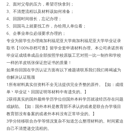
2、面对父母的压力，希望尽快拿到；
3、不清楚流程以及材料该如何准备；
4、回国时间很长，忘记办理；
5、回国马上就要找工作，办给用人单位看；
6、企事业单位必须要求办理的；
专业为留学生办理南加利福尼亚大学南加利福尼亚大学毕业证录
取书【100%存档可查】留学全套申请材料办理。本公司承诺所有
毕业证成绩单成品全部按照学校原版工艺对照一比一制作和学校
一样的羊皮纸张保证您证书的质量！
如果你回国在学历认证方面有以下难题请联系我们我们将竭诚为
你解决认证瓶颈
1所有材料真实但资料不全无法提供完全齐整的原件。【如：成绩
单丶毕业证丶回国证明等材料中有遗失的。】
2获得真实的国外最终学历学位但国外本科学历就读经历存在问题
或缺陷。【如：国外本科是教育部不承认的或者是联合办学项目
教育部没有备案的或者外本科没有正常毕业的。】
3学分转移联合办学等情况复杂不知道怎么整理材料的。时间紧迫
自己不清楚递交流程的。