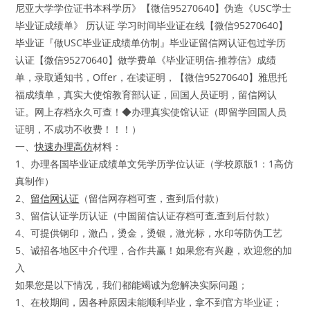
尼亚大学学位证书本科学历》【微信95270640】伪造《USC学士
毕业证成绩单》 历认证 学习时间毕业证在线【微信95270640】
毕业证『做USC毕业证成绩单仿制』毕业证留信网认证包过学历
认证【微信95270640】做学费单《毕业证明信-推荐信》成绩
单，录取通知书，Offer，在读证明，【微信95270640】雅思托
福成绩单，真实大使馆教育部认证，回国人员证明，留信网认
证。网上存档永久可查！◆办理真实使馆认证（即留学回国人员
证明，不成功不收费！！！）
一、
快速办理高仿
材料：
1、办理各国毕业证成绩单文凭学历学位认证（学校原版1：1高仿
真制作）
2、
留信网认证
（留信网存档可查，查到后付款）
3、留信认证学历认证（中国留信认证存档可查,查到后付款）
4、可提供钢印，激凸，烫金，烫银，激光标，水印等防伪工艺
5、诚招各地区中介代理，合作共赢！如果您有兴趣，欢迎您的加
入
如果您是以下情况，我们都能竭诚为您解决实际问题；
1、在校期间，因各种原因未能顺利毕业，拿不到官方毕业证；