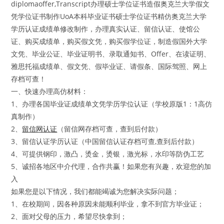
diplomaoffer,Transcript办理硕士学位证书造假奥克兰大学假文
凭学位证书制作UoA本科毕业证书硕士学位证书精仿奥克兰大学
学历认证成绩单修改制作，办理真实认证、留信认证、使馆公
证、购买成绩单，购买假文凭，购买假学位证，制造假国外大学
文凭、毕业公证、毕业证明书、录取通知书、Offer、在读证明、
雅思托福成绩单、假文凭、假毕业证、请假条、国际驾照、网上
存档可查！
一、快速办理高仿材料：
1、办理各国毕业证成绩单文凭学历学位认证（学校原版1：1高仿
真制作）
2、
留信网认证
（留信网存档可查，查到后付款）
3、留信认证学历认证（中国留信认证存档可查,查到后付款）
4、可提供钢印，激凸，烫金，烫银，激光标，水印等防伪工艺
5、诚招各地区中介代理，合作共赢！如果您有兴趣，欢迎您的加
入
如果您是以下情况，我们都能竭诚为您解决实际问题；
1、在校期间，因各种原因未能顺利毕业，拿不到官方毕业证；
2、面对父母的压力，希望尽快拿到；