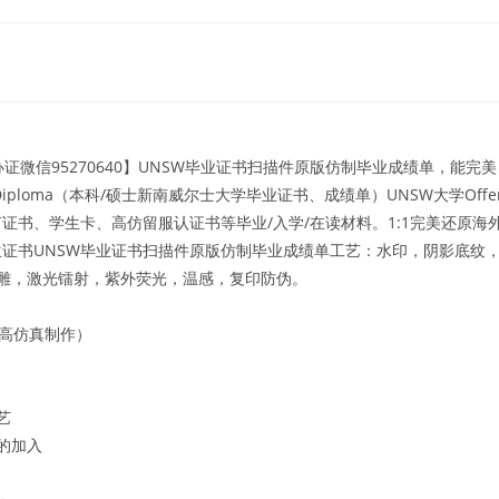
微信95270640】UNSW毕业证书扫描件原版仿制毕业成绩单，能完美
aster Diploma（本科/硕士新南威尔士大学毕业证书、成绩单）UNSW大学Offe
书、学生卡、高仿留服认证书等毕业/入学/在读材料。1:1完美还原海
证书UNSW毕业证书扫描件原版仿制毕业成绩单工艺：水印，阴影底纹
浮雕，激光镭射，紫外荧光，温感，复印防伪。
1高仿真制作）
艺
的加入