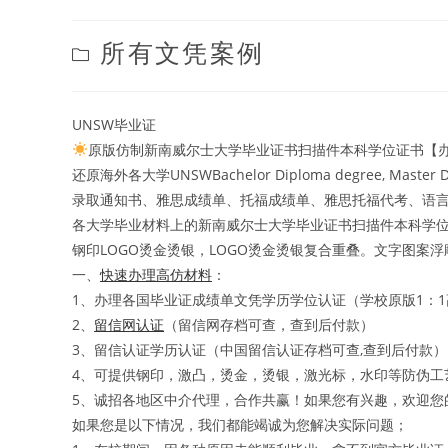
Post
所有文凭案例
category:
UNSW毕业证
原版仿制新南威尔士大学毕业证书扫描件本科学位证书【办证
还原海外各大学UNSWBachelor Diploma degree, M
录取通知书、雅思成绩单、托福成绩单、雅思托福代考、语言证
各大学毕业材料上的新南威尔士大学毕业证书扫描件本科学位
钢印LOGO烫金烫银，LOGO烫金烫银复合重叠。文字图案
一、
快速办理高仿材料
：
1、办理各国毕业证成绩单文凭学历学位认证（学校原版1：
2、
留信网认证
（留信网存档可查，查到后付款）
3、留信认证学历认证（中国留信认证存档可查,查到后付款）
4、可提供钢印，激凸，烫金，烫银，激光标，水印等防伪工
5、诚招各地区中介代理，合作共赢！如果您有兴趣，欢迎您
如果您是以下情况，我们都能竭诚为您解决实际问题；