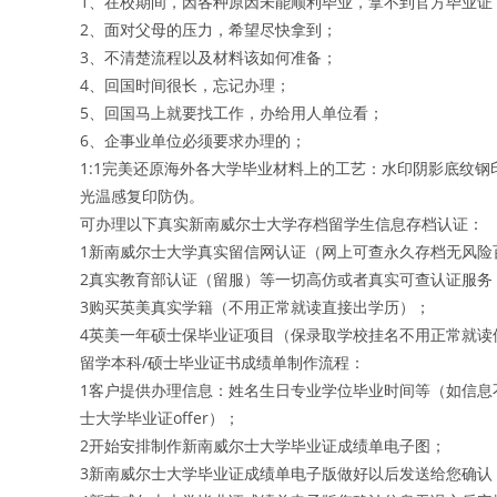
1、在校期间，因各种原因未能顺利毕业，拿不到官方毕业证
2、面对父母的压力，希望尽快拿到；
3、不清楚流程以及材料该如何准备；
4、回国时间很长，忘记办理；
5、回国马上就要找工作，办给用人单位看；
6、企事业单位必须要求办理的；
1:1完美还原海外各大学毕业材料上的工艺：水印阴影底纹钢
光温感复印防伪。
可办理以下真实新南威尔士大学存档留学生信息存档认证：
1新南威尔士大学真实留信网认证（网上可查永久存档无风险
2真实教育部认证（留服）等一切高仿或者真实可查认证服务
3购买英美真实学籍（不用正常就读直接出学历）；
4英美一年硕士保毕业证项目（保录取学校挂名不用正常就读
留学本科/硕士毕业证书成绩单制作流程：
1客户提供办理信息：姓名生日专业学位毕业时间等（如信息
士大学毕业证offer）；
2开始安排制作新南威尔士大学毕业证成绩单电子图；
3新南威尔士大学毕业证成绩单电子版做好以后发送给您确认