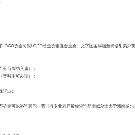
；
印LOGO烫金烫银LOGO烫金烫银复合重叠。文字图案浮雕激光镭射紫外
百分百成功入库）；
（暂时不可办理）；
保毕业）
不确定可以咨询顾问：我们有专业老师帮你查询新南威尔士大学新南威尔
；