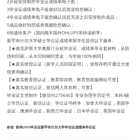
2开始安排制作毕业证成绩单电子图；
3毕业证成绩单电子版做好以后发送给您确认；
4毕业证成绩单电子版您确认信息无误之后安排制作成品；
5成品做好拍照或者视频给您确认；
6快递给客户（国内顺丰国外DHLUPS等快读邮寄）。
新罕布什尔大学硕士学位证成绩单留学生提供以下服务:
【★德克萨斯大学奥斯汀分校毕业证、成绩单等全套材料，从防
伪到印刷，从水印到钢印烫金，与学校100%相同】
【★真实使馆认证（留学人员回国证明），使馆存档可通过大使
馆查询确认】
【★真实教育部认证，教育部存档，教育部留服网站可查】
【★真实留信认证，留信网入库存档，可查】
毕业证文凭制作【微信95270640】专业办理学历证书、本科/硕
士学历认证、留信认证、学位证书样本，加拿大毕业证，美国毕
业证，澳洲毕业证，新西兰毕业证，日本毕业证，英国毕业证
标签
:
咨询UNH毕业证新罕布什尔大学毕业证成绩单学位证