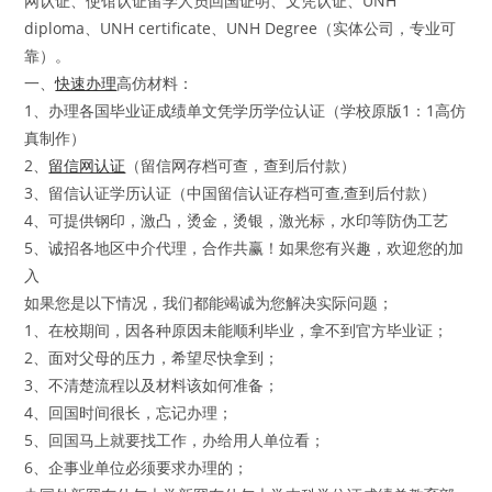
网认证、使馆认证留学人员回国证明、文凭认证、UNH
diploma、UNH certificate、UNH Degree（实体公司，专业可
靠）。
一、
快速办理
高仿材料：
1、办理各国毕业证成绩单文凭学历学位认证（学校原版1：1高仿
真制作）
2、
留信网认证
（留信网存档可查，查到后付款）
3、留信认证学历认证（中国留信认证存档可查,查到后付款）
4、可提供钢印，激凸，烫金，烫银，激光标，水印等防伪工艺
5、诚招各地区中介代理，合作共赢！如果您有兴趣，欢迎您的加
入
如果您是以下情况，我们都能竭诚为您解决实际问题；
1、在校期间，因各种原因未能顺利毕业，拿不到官方毕业证；
2、面对父母的压力，希望尽快拿到；
3、不清楚流程以及材料该如何准备；
4、回国时间很长，忘记办理；
5、回国马上就要找工作，办给用人单位看；
6、企事业单位必须要求办理的；