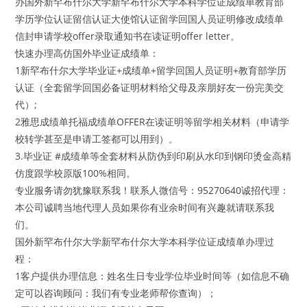
办国外新罕布什尔大学新罕布什尔大学本科学位证成绩单教育部
学历学位认证留信认证大使馆认证留学回国人员证明修改成绩单
信封申请学校offer录取通知书在读证明offer letter。
快速办理高仿国外毕业证成绩单：
1新罕布什尔大学毕业证+成绩单+留学回国人员证明+教育部学历
认证（全套留学回国必备证明材料给父母及亲朋好友一份完美交
代）;
2雅思成绩单托福成绩单OFFER在读证明等留学相关材料（申请学
校转学甚至是申请工签都可以用到）。
3.毕业证 #成绩单等全套材料从防伪到印刷从水印到钢印烫金高精
仿度跟学校原版100%相同。
专业服务请勿犹豫联系我！联系人微信号：95270640诚招代理：
本公司诚聘当地代理人员如果你有业余时间有兴趣就请联系我
们。
国外新罕布什尔大学新罕布什尔大学本科学位证成绩单办理过
程：
1客户提供办理信息：姓名生日专业学位毕业时间等（如信息不确
定可以咨询顾问：我们有专业老师帮你查询）；