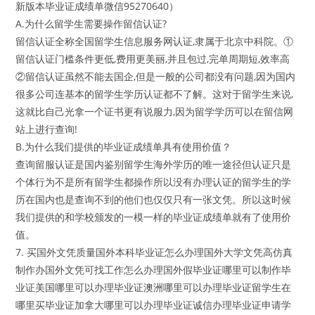
新版本毕业证成绩单微信95270640）
A.为什么留学生需要操作留信认证?
留信认证全称全国留学生信息服务网认证,隶属于北京中科院。①
留信认证门槛条件更低,费用更美丽,并且包过,完单周期短,效率高
②留信认证虽然不能去国企,但是一般的公司都没有问题,因为国内
很多公司连基本的留学生学历认证都不了解。这对于留学生来说,
这就比自己光拿一个证书更有说服力,因为留学学历可以在留信网
站上进行查询!
B.为什么我们提供的毕业证成绩单具有使用价值？
查询留服认证是国内鉴别留学生海外学历的唯一途径但认证只是
个体行为不是所有留学生都操作所以没有办理认证的留学生的学
历在国内也是查询不到的他们也仅仅只有一张文凭。所以这时候
我们提供的和学校颁发的一模一样的毕业证成绩单就有了使用价
值。
7. 买国外文凭质量国外本科毕业证怎么办理国外大学文凭高仿真
制作办国外文凭可找工作怎么办理国外假毕业证哪里可以制作毕
业证美国哪里可以办理毕业证澳洲哪里可以办理毕业证留学生在
哪里买毕业证加拿大哪里可以办理毕业证诚信办理毕业证申请学