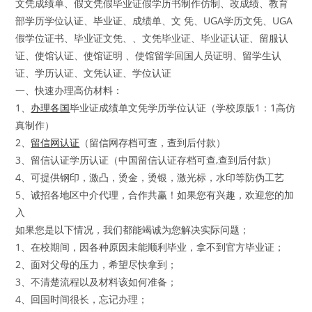
文凭成绩单、假文凭假毕业证假学历书制作仿制、改成绩、教育
部学历学位认证、毕业证、成绩单、文 凭、UGA学历文凭、UGA
假学位证书、毕业证文凭、、文凭毕业证、毕业证认证、留服认
证、使馆认证、使馆证明 、使馆留学回国人员证明、留学生认
证、学历认证、文凭认证、学位认证
一、快速办理高仿材料：
1、
办理各国
毕业证成绩单文凭学历学位认证（学校原版1：1高仿
真制作）
2、
留信网认证
（留信网存档可查，查到后付款）
3、留信认证学历认证（中国留信认证存档可查,查到后付款）
4、可提供钢印，激凸，烫金，烫银，激光标，水印等防伪工艺
5、诚招各地区中介代理，合作共赢！如果您有兴趣，欢迎您的加
入
如果您是以下情况，我们都能竭诚为您解决实际问题；
1、在校期间，因各种原因未能顺利毕业，拿不到官方毕业证；
2、面对父母的压力，希望尽快拿到；
3、不清楚流程以及材料该如何准备；
4、回国时间很长，忘记办理；