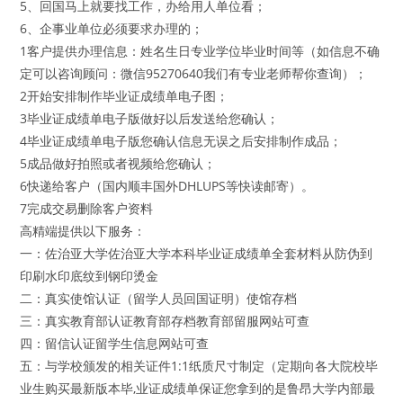
5、回国马上就要找工作，办给用人单位看；
6、企事业单位必须要求办理的；
1客户提供办理信息：姓名生日专业学位毕业时间等（如信息不确
定可以咨询顾问：微信95270640我们有专业老师帮你查询）；
2开始安排制作毕业证成绩单电子图；
3毕业证成绩单电子版做好以后发送给您确认；
4毕业证成绩单电子版您确认信息无误之后安排制作成品；
5成品做好拍照或者视频给您确认；
6快递给客户（国内顺丰国外DHLUPS等快读邮寄）。
7完成交易删除客户资料
高精端提供以下服务：
一：佐治亚大学佐治亚大学本科毕业证成绩单全套材料从防伪到
印刷水印底纹到钢印烫金
二：真实使馆认证（留学人员回国证明）使馆存档
三：真实教育部认证教育部存档教育部留服网站可查
四：留信认证留学生信息网站可查
五：与学校颁发的相关证件1:1纸质尺寸制定（定期向各大院校毕
业生购买最新版本毕,业证成绩单保证您拿到的是鲁昂大学内部最