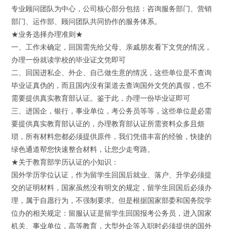
专业顾问团队为中心，公司核心部分包括：咨询服务部门、营销
部门、运作部、顾问团队共同协作的服务体系。
★业务选择办理准则★
一、工作未确定，回国需先给父母、亲戚朋友看下文凭的情况，
办理一份就读学校的毕业证文凭即可
二、回国进私企、外企、自己做生意的情况，这些单位是不查询
毕业证真伪的，而且国内没有渠道去查询国外文凭的真假，也不
需要提供真实教育部认证。鉴于此，办理一份毕业证即可
三、进国企，银行，事业单位，考公务员等等，这些单位是必需
要提供真实教育部认证的，办理教育部认证所需资料众多且烦
琐，所有材料您都必须提供原件，我们凭借丰富的经验，快捷的
绿色通道帮您快速整合材料，让您少走弯路。
★关于教育部学历认证的小知识：
国外学历学位认证，作为留学生回国后就业、落户、升学必须提
交的证明材料，国家虽然没有明文的规定，留学生回国后必须办
理，属于自愿行为，不强制要求。但是根据国家部委和国务院学
位办的相关规定：留服认证是留学生回国报考公务员，进入国家
机关、事业单位，高等教育，大型外企等入职时必须提供的国外