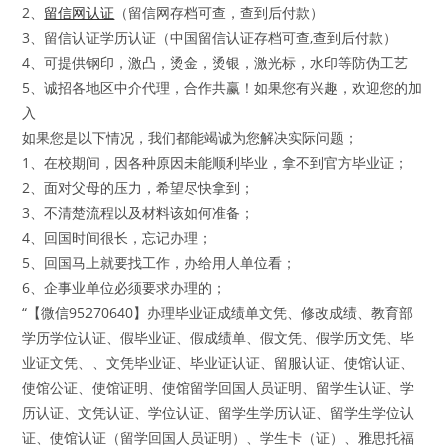
2、
留信网认证
（留信网存档可查，查到后付款）
3、留信认证学历认证（中国留信认证存档可查,查到后付款）
4、可提供钢印，激凸，烫金，烫银，激光标，水印等防伪工艺
5、诚招各地区中介代理，合作共赢！如果您有兴趣，欢迎您的加
入
如果您是以下情况，我们都能竭诚为您解决实际问题；
1、在校期间，因各种原因未能顺利毕业，拿不到官方毕业证；
2、面对父母的压力，希望尽快拿到；
3、不清楚流程以及材料该如何准备；
4、回国时间很长，忘记办理；
5、回国马上就要找工作，办给用人单位看；
6、企事业单位必须要求办理的；
“【微信95270640】办理毕业证成绩单文凭、修改成绩、教育部
学历学位认证、假毕业证、假成绩单、假文凭、假学历文凭、毕
业证文凭、、文凭毕业证、毕业证认证、留服认证、使馆认证、
使馆公证、使馆证明、使馆留学回国人员证明、留学生认证、学
历认证、文凭认证、学位认证、留学生学历认证、留学生学位认
证、使馆认证（留学回国人员证明）、学生卡（证）、雅思托福