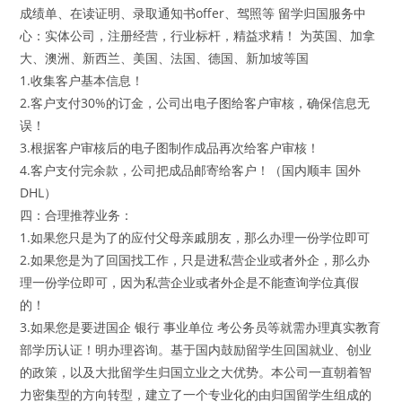
成绩单、在读证明、录取通知书offer、驾照等 留学归国服务中
心：实体公司，注册经营，行业标杆，精益求精！ 为英国、加拿
大、澳洲、新西兰、美国、法国、德国、新加坡等国
1.收集客户基本信息！
2.客户支付30%的订金，公司出电子图给客户审核，确保信息无
误！
3.根据客户审核后的电子图制作成品再次给客户审核！
4.客户支付完余款，公司把成品邮寄给客户！（国内顺丰 国外
DHL）
四：合理推荐业务：
1.如果您只是为了的应付父母亲戚朋友，那么办理一份学位即可
2.如果您是为了回国找工作，只是进私营企业或者外企，那么办
理一份学位即可，因为私营企业或者外企是不能查询学位真假
的！
3.如果您是要进国企 银行 事业单位 考公务员等就需办理真实教育
部学历认证！明办理咨询。基于国内鼓励留学生回国就业、创业
的政策，以及大批留学生归国立业之大优势。本公司一直朝着智
力密集型的方向转型，建立了一个专业化的由归国留学生组成的