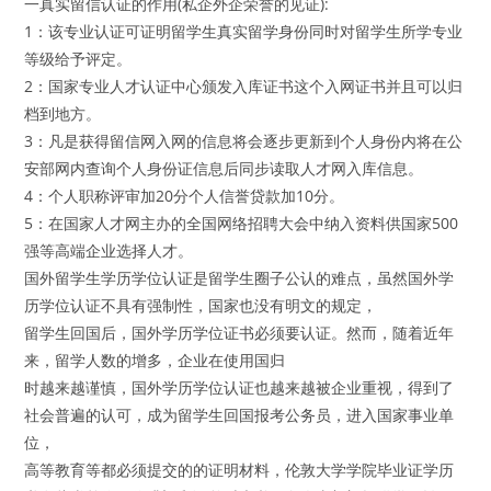
一真实留信认证的作用(私企外企荣誉的见证):
1：该专业认证可证明留学生真实留学身份同时对留学生所学专业
等级给予评定。
2：国家专业人才认证中心颁发入库证书这个入网证书并且可以归
档到地方。
3：凡是获得留信网入网的信息将会逐步更新到个人身份内将在公
安部网内查询个人身份证信息后同步读取人才网入库信息。
4：个人职称评审加20分个人信誉贷款加10分。
5：在国家人才网主办的全国网络招聘大会中纳入资料供国家500
强等高端企业选择人才。
国外留学生学历学位认证是留学生圈子公认的难点，虽然国外学
历学位认证不具有强制性，国家也没有明文的规定，
留学生回国后，国外学历学位证书必须要认证。然而，随着近年
来，留学人数的增多，企业在使用国归
时越来越谨慎，国外学历学位认证也越来越被企业重视，得到了
社会普遍的认可，成为留学生回国报考公务员，进入国家事业单
位，
高等教育等都必须提交的的证明材料，伦敦大学学院毕业证学历