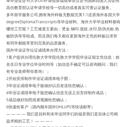
单毕业证证书大学Offer请假条成绩单语言证书国际回国人员证明
高仿教育部认证申请学校等一切高仿或者真实可查认证服务。
多年留学服务公司,拥有海外样板无数能完美1:1还原海外各国大学
degreeDiplomaTranscripts等毕业材料。海外大学毕业材料都有
哪些工艺呢？工艺难度主要由：烫金.钢印.底纹.水印.防伪光标.热
敏防伪等等组成。而且我们每天都在更新海外文凭的样板以求所
有同学都能享受到完美的品质服务。
国外毕业证学位证成绩单办理方法：
1客户提供办理伦敦大学学院伦敦大学学院毕业证假文凭信息：姓
名生日专业学位毕业时间等（如信息不确定可以咨询顾问：我们
有专业老师帮你查询）；
2开始安排制作毕业证成绩单电子图；
3毕业证成绩单电子版做好以后发送给您确认；
4毕业证成绩单电子版您确认信息无误之后安排制作成品；
5成品做好拍照或者视频给您确认；
6快递给客户（国内顺丰国外DHLUPS等快读邮寄）
— — — — 我们是挂科和未毕业同学们的福音我们是实体公司精
益求精的工艺！ — — — –