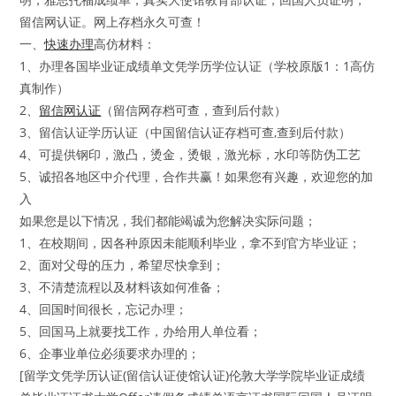
留信网认证。网上存档永久可查！
一、
快速办理
高仿材料：
1、办理各国毕业证成绩单文凭学历学位认证（学校原版1：1高仿
真制作）
2、
留信网认证
（留信网存档可查，查到后付款）
3、留信认证学历认证（中国留信认证存档可查,查到后付款）
4、可提供钢印，激凸，烫金，烫银，激光标，水印等防伪工艺
5、诚招各地区中介代理，合作共赢！如果您有兴趣，欢迎您的加
入
如果您是以下情况，我们都能竭诚为您解决实际问题；
1、在校期间，因各种原因未能顺利毕业，拿不到官方毕业证；
2、面对父母的压力，希望尽快拿到；
3、不清楚流程以及材料该如何准备；
4、回国时间很长，忘记办理；
5、回国马上就要找工作，办给用人单位看；
6、企事业单位必须要求办理的；
[留学文凭学历认证(留信认证使馆认证)伦敦大学学院毕业证成绩