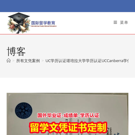
Skip
to
content
菜单
博客
>
所有文凭案例
>
UC学历认证堪培拉大学学历认证UCCanberra学位