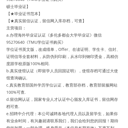
硕士毕业证】
【★毕业证书范本】
【★真实留信认证，留信网入库存档，可查】
主营项目：
a.办理海外毕业证认证《多伦多都会大学毕业证》微信
95270640《TMU学位证书购买》
学位证书英文版，改成绩单，Offer、在读证明、学生卡、信封、
证明信等全套材料，从防伪到印刷，从水印到钢印烫金，高精仿
度跟学校原版100%相同.
b.真实使馆认证（即留学人员回国证明），使馆存档可通过大使
馆查询确认.
c.真实教育部国外学历学位认证，教育部存档，教育部留服网站
100%可查.
d.留信网认证，国家专业人才认证中心颁发入库证书，留信网存
档可查.
e.招聘中介代理：本公司诚聘各地代理人员以及留学生，如果你
有业余时间，有兴趣就请联系我们，我们会给到您的回报！期待
您的加盟：一朝办理，终身受益（本信息长期有效）互惠互利，