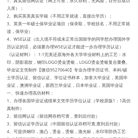
1、真实留信网认证（网上可查，永久存档，无风险，百分百成功
入库）；
2、购买英美真实学籍（不用正常就读，直接出学历）；
3、英美一年硕士保毕业证项目（保录取，学校挂名，不用正常就
读，保毕业）
4、WSE认证（出入境不符或未正常出国留学的同学想办理国外学
历认证的话，必须要办理WSE认证才能进一步办理学历认证）
《认证材料》： 1:1完美还原海外各大学毕业材料上的工艺：水
印，阴影底纹，钢印LOGO烫金烫银，LOGO烫金烫银复合重叠。
毕业证文凭制作【微信95270640】专业办理学历证书、本科/硕
士学历认证、留信认证、学位证书样本，加拿大毕业证，美国毕
业证，澳洲毕业证，新西兰毕业证，日本毕业证，英国毕业证
一、快速办理高仿材料：
1、办理各国毕业证成绩单文凭学历学位认证（学校原版1：1高仿
真制作）
2、留信网认证（留信网存档可查，查到后付款）
3、留信认证学历认证（中国留信认证存档可查,查到后付款）
4、可提供钢印，激凸，烫金，烫银，激光标，水印等防伪工艺