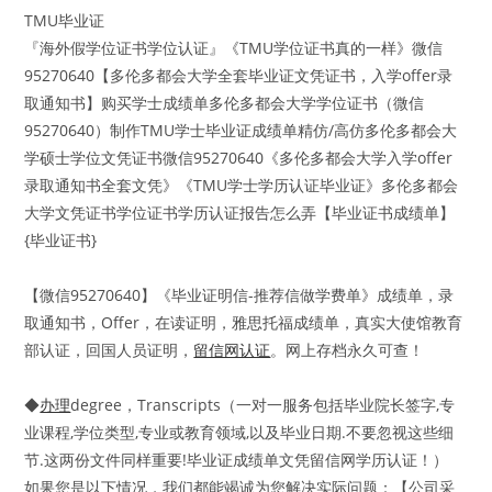
TMU毕业证
『海外假学位证书学位认证』《TMU学位证书真的一样》微信
95270640【多伦多都会大学全套毕业证文凭证书，入学offer录
取通知书】购买学士成绩单多伦多都会大学学位证书（微信
95270640）制作TMU学士毕业证成绩单精仿/高仿多伦多都会大
学硕士学位文凭证书微信95270640《多伦多都会大学入学offer
录取通知书全套文凭》《TMU学士学历认证毕业证》多伦多都会
大学文凭证书学位证书学历认证报告怎么弄【毕业证书成绩单】
{毕业证书}
【微信95270640】《毕业证明信-推荐信做学费单》成绩单，录
取通知书，Offer，在读证明，雅思托福成绩单，真实大使馆教育
部认证，回国人员证明，
留信网认证
。网上存档永久可查！
◆
办理
degree，Transcripts（一对一服务包括毕业院长签字,专
业课程,学位类型,专业或教育领域,以及毕业日期.不要忽视这些细
节.这两份文件同样重要!毕业证成绩单文凭留信网学历认证！）
如果您是以下情况，我们都能竭诚为您解决实际问题：【公司采