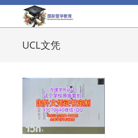
Skip
to
content
UCL文凭