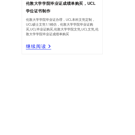
伦敦大学学院毕业证成绩单购买，UCL
学位证书制作
伦敦大学学院毕业证办理，UCL本科文凭定制，
UCL硕士文凭1:1精仿，伦敦大学学院毕业证购
买,UCL毕业证购买,伦敦大学学院文凭,UCL文凭,伦
敦大学学院毕业证成绩单购买
伦
继续阅读
敦
大
学
学
院
毕
业
证
成
绩
单
购
买，
UCL
学
位
证
书
制
作