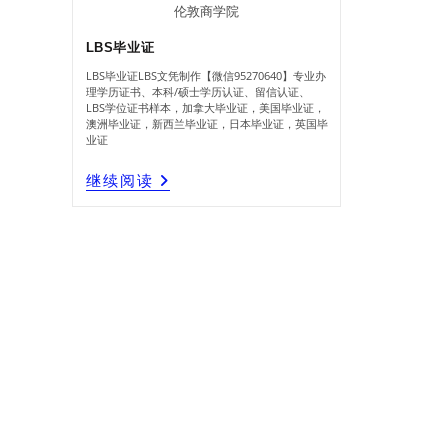
伦敦商学院
LBS毕业证
LBS毕业证LBS文凭制作【微信95270640】专业办
理学历证书、本科/硕士学历认证、留信认证、
LBS学位证书样本，加拿大毕业证，美国毕业证，
澳洲毕业证，新西兰毕业证，日本毕业证，英国毕
业证
LBS
继续阅读
毕
业
证