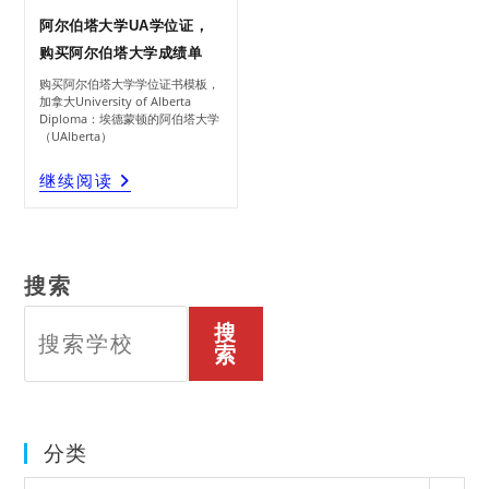
阿尔伯塔大学UA学位证，
购买阿尔伯塔大学成绩单
购买阿尔伯塔大学学位证书模板，
加拿大University of Alberta
Diploma：埃德蒙顿的阿伯塔大学
（UAlberta）
阿
继续阅读
尔
伯
塔
大
学
UA
学
位
证，
购
买
阿
尔
搜索
伯
塔
大
学
成
绩
搜
单
索
分类