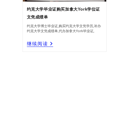
约克大学毕业证购买加拿大York学位证
文凭成绩单
约克大学博士毕业证,购买约克大学文凭学历,补办
约克大学文凭成绩单,代办加拿大York毕业证,
约
继续阅读
克
大
学
毕
业
证
购
买
加
拿
大
York
学
位
证
文
凭
成
绩
单