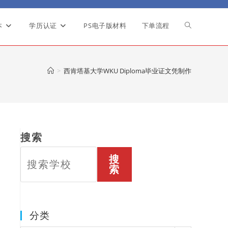
本
学历认证
PS电子版材料
下单流程
Toggle
website
>
西肯塔基大学WKU Diploma毕业证文凭制作
search
搜索
搜
索
分类