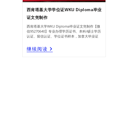
西肯塔基大学学位证WKU Diploma毕业
证文凭制作
西肯塔基大学WKU Diploma毕业证文凭制作【微
信95270640】专业办理学历证书、本科/硕士学历
认证、留信认证、学位证书样本，加拿大毕业证
西
继续阅读
肯
塔
基
大
学
学
位
证
WKU
Diploma
毕
业
证
文
凭
制
作