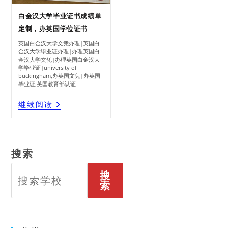
白金汉大学毕业证书成绩单
定制，办英国学位证书
英国白金汉大学文凭办理|英国白
金汉大学毕业证办理|办理英国白
金汉大学文凭|办理英国白金汉大
学毕业证|university of
buckingham,办英国文凭|办英国
毕业证,英国教育部认证
白
继续阅读
金
汉
大
学
毕
业
证
书
成
绩
单
定
制，
搜索
办
英
国
学
位
证
搜
书
索