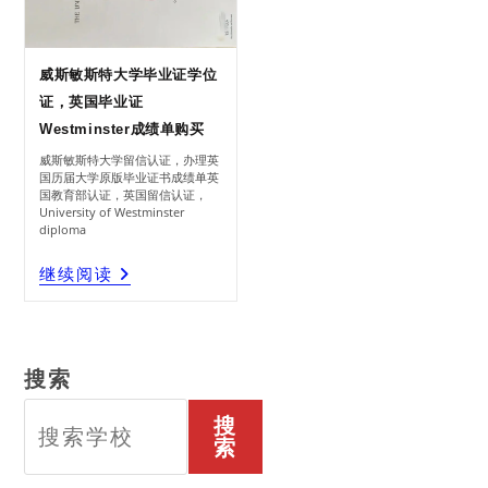
威斯敏斯特大学毕业证学位
证，英国毕业证
Westminster成绩单购买
威斯敏斯特大学留信认证，办理英
国历届大学原版毕业证书成绩单英
国教育部认证，英国留信认证，
University of Westminster
diploma
威
继续阅读
斯
敏
斯
特
大
学
毕
业
证
学
位
证，
英
搜索
国
毕
业
证
Westminster
成
搜
绩
单
购
索
买