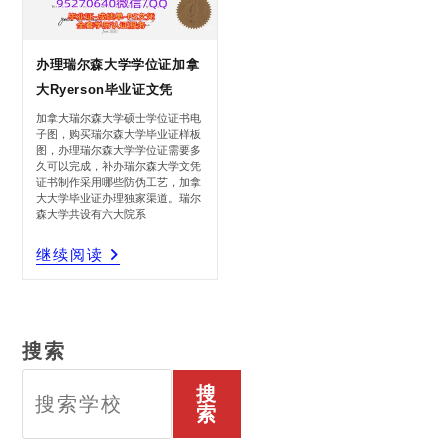
办理瑞尔森大学学位证加拿
大Ryerson毕业证文凭
加拿大瑞尔森大学硕士学位证书电
子图，购买瑞尔森大学毕业证样板
图，办理瑞尔森大学学位证需要多
久可以完成，补办瑞尔森大学文凭
证书制作采用哪些防伪工艺，加拿
大大学毕业证办理独家渠道。瑞尔
森大学共设有六大院系
办
继续阅读
理
瑞
尔
森
大
学
学
位
证
加
拿
大
Ryerson
搜索
毕
业
证
文
凭
搜
索