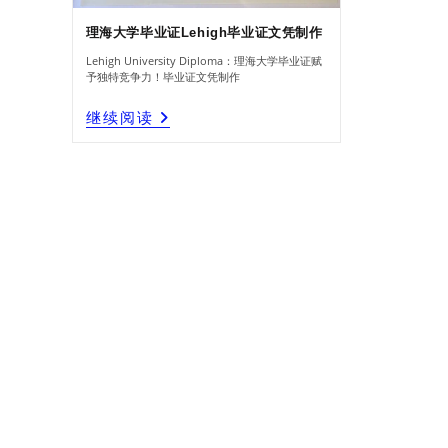
理海大学毕业证Lehigh毕业证文凭制作
Lehigh University Diploma：理海大学毕业证赋
予独特竞争力！毕业证文凭制作
理
继续阅读
海
大
学
毕
业
证
Lehigh
毕
业
证
文
凭
制
作