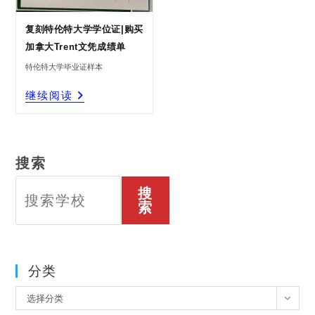
复刻特伦特大学学位证|购买
加拿大Trent文凭成绩单
特伦特大学毕业证样本
复
继续阅读
刻
特
伦
特
大
学
学
位
证|
购
买
加
拿
搜索
大
Trent
文
凭
成
绩
搜
单
索
分类
分
选择分类
类