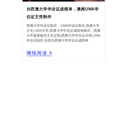
办西澳大学毕业证成绩单，澳洲UWA学
位证文凭制作
西澳大学毕业证购买，UWA毕业证购买,西澳大学
文凭,UWA文凭,西澳大学毕业证成绩单购买，西澳
大学最新版本文凭定制,西澳大学毕业证办理,UWA
毕业证制作,在线办西澳大学毕业证成绩单
办
继续阅读
西
澳
大
学
毕
业
证
成
绩
单，
澳
洲
UWA
学
位
证
文
凭
制
作