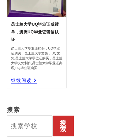
昆士兰大学UQ毕业证成绩
单，澳洲UQ毕业证留信认
证
昆士兰大学毕业证购买，UQ毕业
证购买，昆士兰大学文凭，UQ文
凭,昆士兰大学学位证购买，昆士兰
大学文凭制作,昆士兰大学毕业证办
理,UQ毕业证购买
昆
继续阅读
士
兰
大
学
UQ
毕
业
证
成
绩
单，
澳
洲
搜索
UQ
毕
业
证
留
信
搜
认
证
索