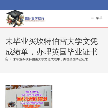
Skip
to
content
菜单
未毕业买坎特伯雷大学文凭
成绩单，办理英国毕业证书
>
未毕业买坎特伯雷大学文凭成绩单，办理英国毕业证书