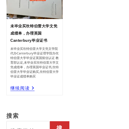
未毕业买坎特伯雷大学文凭
成绩单，办理英国
Canterbury毕业证书
未毕业买坎特伯雷大学文凭文学院
代办Canterbury毕业证理学院办坎
特伯雷大学毕业证英国留信认证 教
育部认证,未毕业买坎特伯雷大学文
凭成绩单，办理英国毕业证书,坎特
伯雷大学毕业证购买,坎特伯雷大学
毕业证成绩单购买
未
继续阅读
毕
业
买
坎
特
伯
雷
大
学
文
凭
成
绩
搜索
单，
办
理
英
国
Canterbury
搜
毕
业