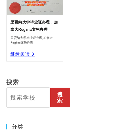
里贾纳大学毕业证办理，加
拿大Regina文凭办理
里贾纳大学毕业证办理,加拿大
Regina文凭办理
里
继续阅读
贾
纳
大
学
毕
业
证
办
理，
加
拿
大
Regina
搜索
文
凭
办
理
搜
索
分类