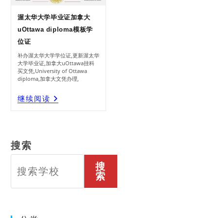
渥太华大学毕业证加拿大
uOttawa diploma模板学
位证
补办渥太华大学学位证,更新渥太华
大学毕业证,加拿大uOttawa挂科
买文凭,University of Ottawa
diploma,加拿大文凭办理,
渥
继续阅读
太
华
大
学
毕
业
证
加
拿
大
UOttawa
Diploma
模
搜索
板
学
位
证
搜
索