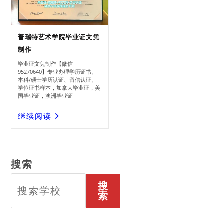
普瑞特艺术学院毕业证文凭
制作
毕业证文凭制作【微信
95270640】专业办理学历证书、
本科/硕士学历认证、留信认证、
学位证书样本，加拿大毕业证，美
国毕业证，澳洲毕业证
普
继续阅读
瑞
特
艺
术
学
院
毕
业
证
文
凭
制
作
搜索
搜
索