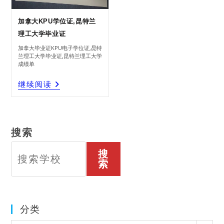
加拿大KPU学位证,昆特兰
理工大学毕业证
加拿大毕业证KPU电子学位证,昆特
兰理工大学毕业证,昆特兰理工大学
成绩单
加
继续阅读
拿
大
KPU
学
位
证,
昆
特
兰
理
工
大
学
搜索
毕
业
证
搜
索
分类