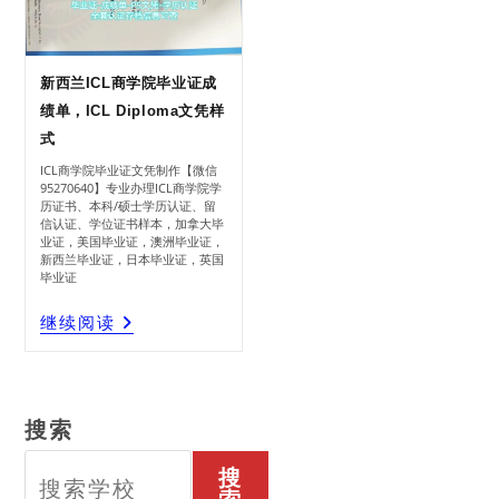
新西兰ICL商学院毕业证成
绩单，ICL Diploma文凭样
式
ICL商学院毕业证文凭制作【微信
95270640】专业办理ICL商学院学
历证书、本科/硕士学历认证、留
信认证、学位证书样本，加拿大毕
业证，美国毕业证，澳洲毕业证，
新西兰毕业证，日本毕业证，英国
毕业证
新
继续阅读
西
兰
ICL
商
学
院
毕
业
证
成
绩
单，
ICL
搜索
Diploma
文
凭
样
式
搜