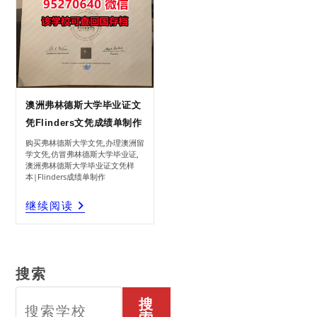
澳洲弗林德斯大学毕业证文
凭Flinders文凭成绩单制作
购买弗林德斯大学文凭,办理澳洲留
学文凭,仿冒弗林德斯大学毕业证,
澳洲弗林德斯大学毕业证文凭样
本|Flinders成绩单制作
澳
继续阅读
洲
弗
林
德
斯
大
学
毕
业
证
文
凭
Flinders
搜索
文
凭
成
绩
单
制
搜
作