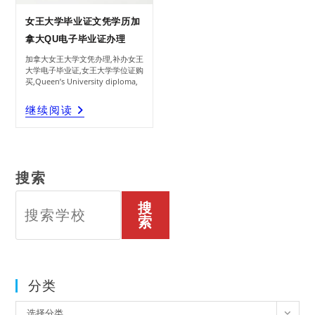
女王大学毕业证文凭学历加
拿大QU电子毕业证办理
加拿大女王大学文凭办理,补办女王
大学电子毕业证,女王大学学位证购
买,Queen’s University diploma,
女
继续阅读
王
大
学
毕
业
证
文
凭
学
历
加
拿
大
搜索
QU
电
子
毕
业
证
搜
办
理
索
分类
分
选择分类