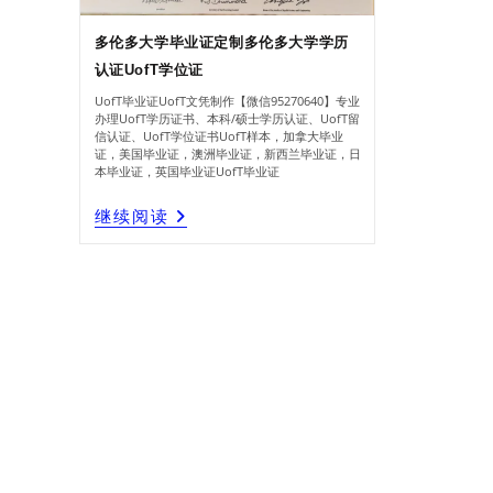
多伦多大学毕业证定制多伦多大学学历
认证UofT学位证
UofT毕业证UofT文凭制作【微信95270640】专业
办理UofT学历证书、本科/硕士学历认证、UofT留
信认证、UofT学位证书UofT样本，加拿大毕业
证，美国毕业证，澳洲毕业证，新西兰毕业证，日
本毕业证，英国毕业证UofT毕业证
多
继续阅读
伦
多
大
学
毕
业
证
定
制
多
伦
多
大
学
学
历
认
证
UofT
学
位
证