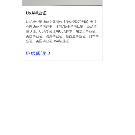
UoA毕业证
UoA毕业证UoA文凭制作【微信95270640】专业
办理UoA学历证书、本科/硕士学历认证、UoA留
信认证、UoA学位证书UoA样本，加拿大毕业证，
美国毕业证，澳洲毕业证，新西兰毕业证，日本毕
业证，英国毕业证UoA毕业证
UoA
继续阅读
毕
业
证