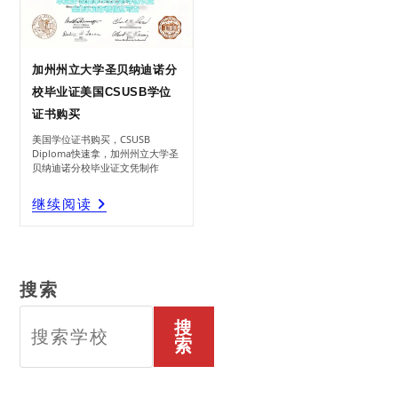
加州州立大学圣贝纳迪诺分
校毕业证美国CSUSB学位
证书购买
美国学位证书购买，CSUSB
Diploma快速拿，加州州立大学圣
贝纳迪诺分校毕业证文凭制作
加
继续阅读
州
州
立
大
学
圣
贝
纳
迪
诺
分
校
毕
搜索
业
证
美
国
CSUSB
学
搜
位
证
书
索
购
买