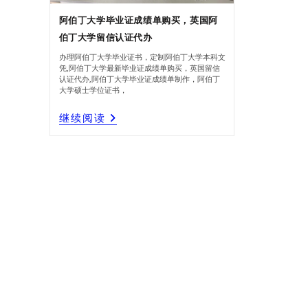
阿伯丁大学毕业证成绩单购买，英国阿
伯丁大学留信认证代办
办理阿伯丁大学毕业证书，定制阿伯丁大学本科文
凭,阿伯丁大学最新毕业证成绩单购买，英国留信
认证代办,阿伯丁大学毕业证成绩单制作，阿伯丁
大学硕士学位证书，
阿
继续阅读
伯
丁
大
学
毕
业
证
成
绩
单
购
买，
英
国
阿
伯
丁
大
学
留
信
认
证
代
办