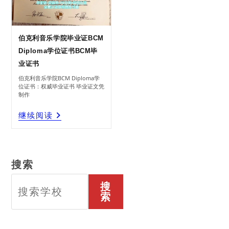
伯克利音乐学院毕业证BCM
Diploma学位证书BCM毕
业证书
伯克利音乐学院BCM Diploma学
位证书：权威毕业证书 毕业证文凭
制作
伯
继续阅读
克
利
音
乐
学
院
毕
业
证
BCM
Diploma
学
位
搜索
证
书
BCM
毕
业
证
搜
书
索