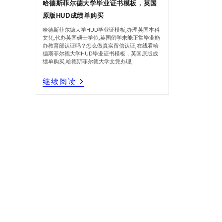
哈德斯菲尔德大学毕业证书模板，英国
原版HUD成绩单购买
哈德斯菲尔德大学HUD毕业证模板,办理英国本科
文凭,代办英国硕士学位,英国留学未能正常毕业能
办教育部认证吗？怎么做真实留信认证,在线看哈
德斯菲尔德大学HUD毕业证书模板，英国原版成
绩单购买,哈德斯菲尔德大学文凭办理,
哈
继续阅读
德
斯
菲
尔
德
大
学
毕
业
证
书
模
板，
英
国
原
版
HUD
成
绩
单
购
买