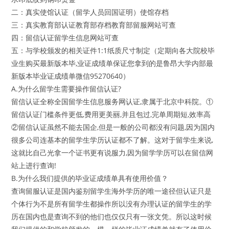
二：真实使馆认证（留学人员回国证明）使馆存档
三：真实教育部认证教育部存档教育部留服网站可查
四：留信认证留学生信息网站可查
五：与学校颁发的相关证件1:1纸质尺寸制定（定期向各大院校毕
业生购买最新版本毕,业证成绩单保证您拿到的是鲁昂大学内部最
新版本毕业证成绩单微信95270640）
A.为什么留学生需要操作留信认证?
留信认证全称全国留学生信息服务网认证,隶属于北京中科院。①
留信认证门槛条件更低,费用更美丽,并且包过,完单周期短,效率高
②留信认证虽然不能去国企,但是一般的公司都没有问题,因为国内
很多公司连基本的留学生学历认证都不了解。这对于留学生来说,
这就比自己光拿一个证书更有说服力,因为留学学历可以在留信网
站上进行查询!
B.为什么我们提供的毕业证成绩单具有使用价值？
查询留服认证是国内鉴别留学生海外学历的唯一途径但认证只是
个体行为不是所有留学生都操作所以没有办理认证的留学生的学
历在国内也是查询不到的他们也仅仅只有一张文凭。所以这时候