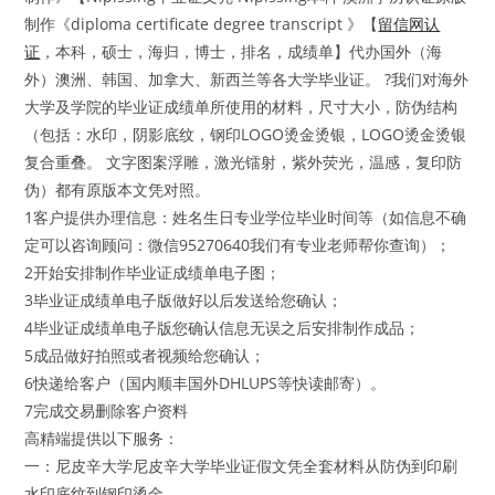
制作《diploma certificate degree transcript 》【
留信网认
证
，本科，硕士，海归，博士，排名，成绩单】代办国外（海
外）澳洲、韩国、加拿大、新西兰等各大学毕业证。 ?我们对海外
大学及学院的毕业证成绩单所使用的材料，尺寸大小，防伪结构
（包括：水印，阴影底纹，钢印LOGO烫金烫银，LOGO烫金烫银
复合重叠。 文字图案浮雕，激光镭射，紫外荧光，温感，复印防
伪）都有原版本文凭对照。
1客户提供办理信息：姓名生日专业学位毕业时间等（如信息不确
定可以咨询顾问：微信95270640我们有专业老师帮你查询）；
2开始安排制作毕业证成绩单电子图；
3毕业证成绩单电子版做好以后发送给您确认；
4毕业证成绩单电子版您确认信息无误之后安排制作成品；
5成品做好拍照或者视频给您确认；
6快递给客户（国内顺丰国外DHLUPS等快读邮寄）。
7完成交易删除客户资料
高精端提供以下服务：
一：尼皮辛大学尼皮辛大学毕业证假文凭全套材料从防伪到印刷
水印底纹到钢印烫金