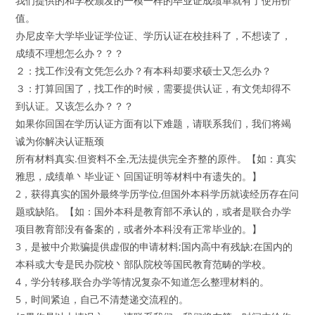
我们提供的和学校颁发的一模一样的毕业证成绩单就有了使用价
值。
办尼皮辛大学毕业证学位证、学历认证在校挂科了，不想读了，
成绩不理想怎么办？？？
２：找工作没有文凭怎么办？有本科却要求硕士又怎么办？
３：打算回国了，找工作的时候，需要提供认证，有文凭却得不
到认证。又该怎么办？？？
如果你回国在学历认证方面有以下难题，请联系我们，我们将竭
诚为你解决认证瓶颈
所有材料真实.但资料不全,无法提供完全齐整的原件。【如：真实
雅思，成绩单丶毕业证丶回国证明等材料中有遗失的。】
2，获得真实的国外最终学历学位,但国外本科学历就读经历存在问
题或缺陷。【如：国外本科是教育部不承认的，或者是联合办学
项目教育部没有备案的，或者外本科没有正常毕业的。】
3，是被中介欺骗提供虚假的申请材料;国内高中有残缺;在国内的
本科或大专是民办院校丶部队院校等国民教育范畴的学校。
4，学分转移,联合办学等情况复杂不知道怎么整理材料的。
5，时间紧迫，自己不清楚递交流程的。