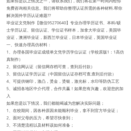
如果你是以上情况之一，请联系我们，我们将在第一时间内给你
免费咨询相关信息。我们将帮助你整理认证所需的各种材料.帮你
解决国外学历认证难题??
毕业证文凭制作【微信95270640】专业办理学历证书、本科/硕
士学历认证、留信认证、学位证书样本，加拿大毕业证，美国毕
业证，澳洲毕业证，新西兰毕业证，日本毕业证，英国毕业证
一、快速办理高仿材料：
1、办理各国毕业证成绩单文凭学历学位认证（学校原版1：1高仿
真制作）
2、留信网认证（留信网存档可查，查到后付款）
3、留信认证学历认证（中国留信认证存档可查,查到后付款）
4、可提供钢印，激凸，烫金，烫银，激光标，水印等防伪工艺
5、诚招各地区中介代理，合作共赢！如果您有兴趣，欢迎您的加
入
如果您是以下情况，我们都能竭诚为您解决实际问题；
1、在校期间，因各种原因未能顺利毕业，拿不到官方毕业证；
2、面对父母的压力，希望尽快拿到；
3、不清楚流程以及材料该如何准备；