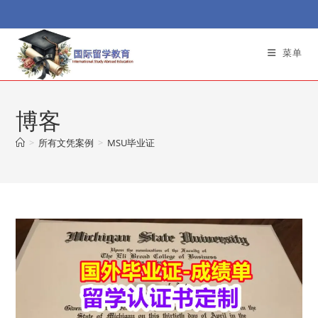
Skip
to
content
菜单
博客
>
所有文凭案例
>
MSU毕业证