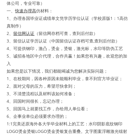
体公司，专业可靠）
一、
快速办理高
仿材料：
1、办理各国毕业证成绩单文凭学历学位认证（学校原版1：1高仿
真制作）
2、
留信网认证
（留信网存档可查，查到后付款）
3、留信认证学历认证（中国留信认证存档可查,查到后付款）
4、可提供钢印，激凸，烫金，烫银，激光标，水印等防伪工艺
5、诚招各地区中介代理，合作共赢！如果您有兴趣，欢迎您的加
入
如果您是以下情况，我们都能竭诚为您解决实际问题；
1、在校期间，因各种原因未能顺利毕业，拿不到官方毕业证；
2、面对父母的压力，希望尽快拿到；
3、不清楚流程以及材料该如何准备；
4、回国时间很长，忘记办理；
5、回国马上就要找工作，办给用人单位看；
6、企事业单位必须要求办理的；
1:1完美还原海外各大学毕业材料上的工艺：水印阴影底纹钢印
LOGO烫金烫银LOGO烫金烫银复合重叠。文字图案浮雕激光镭射