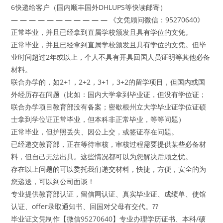
6快递给客户（国内顺丰国外DHLUPS等快读邮寄）
— — — — — — — — — — — 《文凭顾问微信：95270640》
正常毕业，并且已经拿到直属学校颁发且具有学位的文凭。
正常毕业，并且已经拿到直属学校颁发且具有学位的文凭。但毕
业时间超过2年或以上，个人不具有开具回国人员证明等其他必备
材料。
联合办学的，如2+1，2+2，3+1，3+2的留学项目，但国内或国
外经历存在问题（比如：国内大学拿到毕业证，但没有学位证；
联合办学项目教育部没有备案；密歇根州立大学毕业证学位证硕
士拿到学位证正常毕业，但本科非正常毕业，等等问题）
正常毕业，但护照丢失、因公上交，或签证存在问题。
已经递交教育部，正在等待审核，审核过程需要提供某些必备材
料，但自己无法出具。这些情况都可以为您解决后顾之忧。
存在以上问题的可以委托我们递交材料，快捷，方便，安全的为
您递送，可以到公司面谈！
专业提供教育部认证，留信网认证、真实毕业证、成绩单、使馆
认证、offer录取通知书、回国对父母有交代。??
毕业证文凭制作【微信95270640】专业办理学历证书、本科/硕