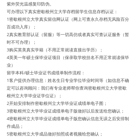
紫外荧光温感复印防伪。
可办理以下真实密歇根州立大学存档留学生信息存档认证：
1密歇根州立大学真实留信网认证（网上可查永久存档无风险百分
百成功入库）；
2真实教育部认证（留服）等一切高仿或者真实可查认证服务（暂
时不可办理）；
3购买英美真实学籍（不用正常就读直接出学历）；
4英美一年硕士保毕业证项目（保录取学校挂名不用正常就读保毕
业）
留学本科/硕士毕业证书成绩单制作流程：
1客户提供办理信息：姓名生日专业学位毕业时间等（如信息不确
定可以咨询顾问：我们有专业老师帮你查询密歇根州立大学密歇
根州立大学毕业证学位证）；
2开始安排制作密歇根州立大学毕业证成绩单电子图；
3密歇根州立大学毕业证成绩单电子版做好以后发送给您确认；
4密歇根州立大学毕业证成绩单电子版您确认信息无误之后安排制
作成品；
5密歇根州立大学成品做好拍照或者视频给您确认；