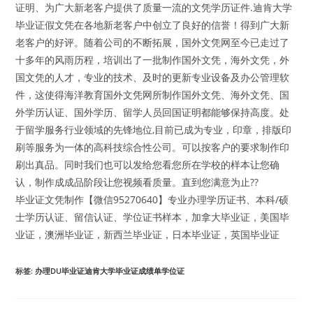
证明、为广大新老客户提供了质量一流的文凭学历证件.迪肯大学
毕业证假文凭在各地新老客户中创立了良好的信誉！得到广大新
老客户的好评。随着公司的不断拓展，国外文凭网至今已走过了
十多年的风雨历程，培训出了一批制作国外文凭，海外文凭，外
国文凭的人才，专业的技术、及时的更新专业设备及办公管理软
件，这使得海洋教育国外文凭网所制作国外文凭、海外文凭、国
外学历认证、国外学历、留学人员回国证明都能够保持高度。处
于留学服务行业领域的先锋地位,目前已成为专业，印章，排版印
刷等服务为一体的高科技综合性公司。可以按客户的要求制作印
刷出真品。同时我们也可以发给您看您所在学校的样本让您确
认，制作成成品阶段让您视频看质量。直到您满意为止??
毕业证文凭制作【微信95270640】专业办理学历证书、本科/硕
士学历认证、留信认证、学位证书样本，加拿大毕业证，美国毕
业证，澳洲毕业证，新西兰毕业证，日本毕业证，英国毕业证
标签
:
办理DU毕业证迪肯大学毕业证成绩单学位证