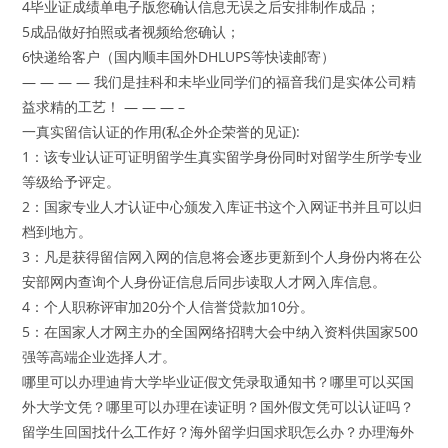
4毕业证成绩单电子版您确认信息无误之后安排制作成品；
5成品做好拍照或者视频给您确认；
6快递给客户（国内顺丰国外DHLUPS等快读邮寄）
— — — — 我们是挂科和未毕业同学们的福音我们是实体公司精
益求精的工艺！ — — — –
一真实留信认证的作用(私企外企荣誉的见证):
1：该专业认证可证明留学生真实留学身份同时对留学生所学专业
等级给予评定。
2：国家专业人才认证中心颁发入库证书这个入网证书并且可以归
档到地方。
3：凡是获得留信网入网的信息将会逐步更新到个人身份内将在公
安部网内查询个人身份证信息后同步读取人才网入库信息。
4：个人职称评审加20分个人信誉贷款加10分。
5：在国家人才网主办的全国网络招聘大会中纳入资料供国家500
强等高端企业选择人才。
哪里可以办理迪肯大学毕业证假文凭录取通知书？哪里可以买国
外大学文凭？哪里可以办理在读证明？国外假文凭可以认证吗？
留学生回国找什么工作好？海外留学归国求职怎么办？办理海外