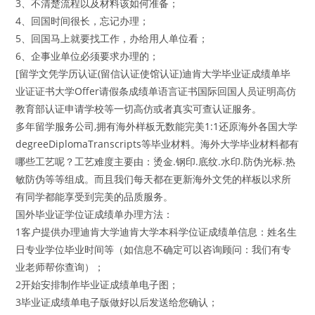
3、不清楚流程以及材料该如何准备；
4、回国时间很长，忘记办理；
5、回国马上就要找工作，办给用人单位看；
6、企事业单位必须要求办理的；
[留学文凭学历认证(留信认证使馆认证)迪肯大学毕业证成绩单毕
业证证书大学Offer请假条成绩单语言证书国际回国人员证明高仿
教育部认证申请学校等一切高仿或者真实可查认证服务。
多年留学服务公司,拥有海外样板无数能完美1:1还原海外各国大学
degreeDiplomaTranscripts等毕业材料。海外大学毕业材料都有
哪些工艺呢？工艺难度主要由：烫金.钢印.底纹.水印.防伪光标.热
敏防伪等等组成。而且我们每天都在更新海外文凭的样板以求所
有同学都能享受到完美的品质服务。
国外毕业证学位证成绩单办理方法：
1客户提供办理迪肯大学迪肯大学本科学位证成绩单信息：姓名生
日专业学位毕业时间等（如信息不确定可以咨询顾问：我们有专
业老师帮你查询）；
2开始安排制作毕业证成绩单电子图；
3毕业证成绩单电子版做好以后发送给您确认；