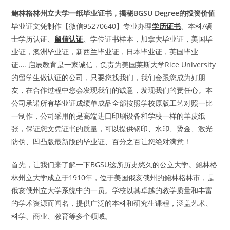
鲍林格林州立大学一纸毕业证书，揭秘BGSU Degree的投资价值
毕业证文凭制作【微信95270640】专业办理
学历证书
、本科/硕
士学历认证、
留信认证
、学位证书样本，加拿大毕业证，美国毕
业证，澳洲毕业证，新西兰毕业证，日本毕业证，英国毕业
证…. 启辰教育是一家诚信，负责为美国莱斯大学Rice University
的留学生做认证的公司，只要您找我们，我们会跟您成为好朋
友，在合作过程中您会发现我们的诚意，发现我们的责任心。本
公司承诺所有毕业证成绩单成品全部按照学校原版工艺对照一比
一制作，公司采用的是高端进口印刷设备和学校一样的羊皮纸
张，保证您文凭证书的质量，可以提供钢印、水印、烫金、激光
防伪、凹凸版最新版的毕业证、百分之百让您绝对满意！
首先，让我们来了解一下BGSU这所历史悠久的公立大学。鲍林格
林州立大学成立于1910年，位于美国俄亥俄州的鲍林格林市，是
俄亥俄州立大学系统中的一员。学校以其卓越的教学质量和丰富
的学术资源而闻名，提供广泛的本科和研究生课程，涵盖艺术、
科学、商业、教育等多个领域。