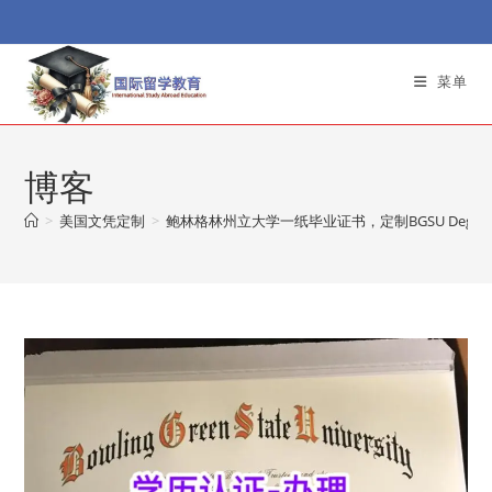
Skip
to
content
菜单
博客
>
美国文凭定制
>
鲍林格林州立大学一纸毕业证书，定制BGSU Degre