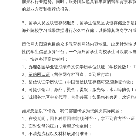
前景和行业趋势。同时，服务团队也具有丰富的留学背景和
的就业方案和推荐信报告。
3、留学人员区块链存储服务，留学生信息区块链存储业务是
海外院校学习成果数据进行永久性存储，以保障其终身学习
留信网力图避免目前众多教育类网站内容散乱、缺乏针对性
性的学生信息服务平台，一个海外留学生高校学生可以展示自
一、快速办理高仿材料：
1、
办理各国
毕业证成绩单文凭学历学位认证（学校原版1：
2、
留信网认证
（留信网存档可查，查到后付款）
3、留信认证学历认证（中国留信认证存档可查,查到后付款）
4、可提供钢印，激凸，烫金，烫银，激光标，水印等防伪工
5、诚招各地区中介代理，合作共赢！如果您有兴趣，欢迎您
如果您是以下情况，我们都能竭诚为您解决实际问题；
1、在校期间，因各种原因未能顺利毕业，拿不到官方毕业证
2、面对父母的压力，希望尽快拿到；
3、不清楚流程以及材料该如何准备；