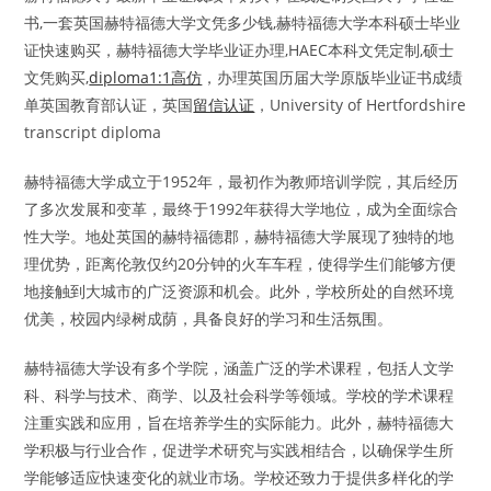
书,一套英国赫特福德大学文凭多少钱,赫特福德大学本科硕士毕业
证快速购买，赫特福德大学毕业证办理,HAEC本科文凭定制,硕士
文凭购买,
diploma1:1高仿
，办理英国历届大学原版毕业证书成绩
单英国教育部认证，英国
留信认证
，University of Hertfordshire
transcript diploma
赫特福德大学成立于1952年，最初作为教师培训学院，其后经历
了多次发展和变革，最终于1992年获得大学地位，成为全面综合
性大学。地处英国的赫特福德郡，赫特福德大学展现了独特的地
理优势，距离伦敦仅约20分钟的火车车程，使得学生们能够方便
地接触到大城市的广泛资源和机会。此外，学校所处的自然环境
优美，校园内绿树成荫，具备良好的学习和生活氛围。
赫特福德大学设有多个学院，涵盖广泛的学术课程，包括人文学
科、科学与技术、商学、以及社会科学等领域。学校的学术课程
注重实践和应用，旨在培养学生的实际能力。此外，赫特福德大
学积极与行业合作，促进学术研究与实践相结合，以确保学生所
学能够适应快速变化的就业市场。学校还致力于提供多样化的学