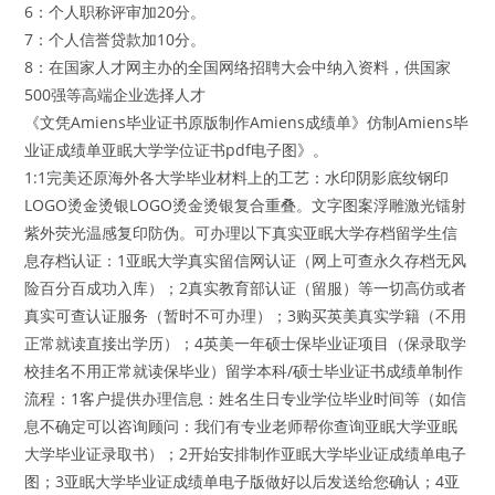
6：个人职称评审加20分。
7：个人信誉贷款加10分。
8：在国家人才网主办的全国网络招聘大会中纳入资料，供国家
500强等高端企业选择人才
《文凭Amiens毕业证书原版制作Amiens成绩单》仿制Amiens毕
业证成绩单亚眠大学学位证书pdf电子图》。
1:1完美还原海外各大学毕业材料上的工艺：水印阴影底纹钢印
LOGO烫金烫银LOGO烫金烫银复合重叠。文字图案浮雕激光镭射
紫外荧光温感复印防伪。可办理以下真实亚眠大学存档留学生信
息存档认证：1亚眠大学真实留信网认证（网上可查永久存档无风
险百分百成功入库）；2真实教育部认证（留服）等一切高仿或者
真实可查认证服务（暂时不可办理）；3购买英美真实学籍（不用
正常就读直接出学历）；4英美一年硕士保毕业证项目（保录取学
校挂名不用正常就读保毕业）留学本科/硕士毕业证书成绩单制作
流程：1客户提供办理信息：姓名生日专业学位毕业时间等（如信
息不确定可以咨询顾问：我们有专业老师帮你查询亚眠大学亚眠
大学毕业证录取书）；2开始安排制作亚眠大学毕业证成绩单电子
图；3亚眠大学毕业证成绩单电子版做好以后发送给您确认；4亚