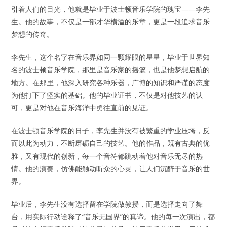
引着人们的目光，他就是毕业于波士顿音乐学院的瑰宝——李先
生。他的故事，不仅是一部才华横溢的乐章，更是一段追求音乐
梦想的传奇。
李先生，这个名字在音乐界如同一颗耀眼的星星，毕业于世界知
名的波士顿音乐学院，那里是音乐家的摇篮，也是他梦想启航的
地方。在那里，他深入研究各种乐器，广博的知识和严谨的态度
为他打下了坚实的基础。他的毕业证书，不仅是对他技艺的认
可，更是对他在音乐海洋中勇往直前的见证。
在波士顿音乐学院的日子，李先生并没有被繁重的学业压垮，反
而以此为动力，不断磨砺自己的技艺。他的作品，既有古典的优
雅，又有现代的创新，每一个音符都跳动着他对音乐无尽的热
情。他的演奏，仿佛能触动听众的心灵，让人们沉醉于音乐的世
界。
毕业后，李先生没有选择留在学院做教授，而是选择走向了舞
台，用实际行动诠释了“音乐无国界”的真谛。他的每一次演出，都