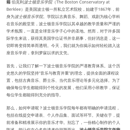
籍
伯克利
波士顿音乐学院
（The Boston Conservatory at
Berklee）是美国波士顿一所私立艺术院校，始建于1867年，前
身为
波士顿音乐学院
。学院以古典音乐、舞蹈、戏剧为核心学科
在音乐的殿堂里，波士顿音乐学院以其卓越的教学质量和严谨的
学术氛围，一直是全球音乐学子心中的圣地。然而，对于许多国
际学生来说，获得其美国学位证书并非易事，但好消息是，这一
切即将变得简单而透明。今天，我们就为你揭示如何轻松踏入这
座音乐学府，拿到梦寐以求的文凭。
首先，让我们了解一下波士顿音乐学院的严谨教育体系。这个历
史悠久的学院坚持“音乐与教育并重”的理念，提供全面的课程设
置，包括古典音乐、爵士乐、当代音乐理论等多元化选择。为了
确保每位学生都能得到个性化的发展，他们采用小班教学，保证
每位学生都能得到充分的指导。
那么，如何申请呢？波士顿音乐学院每年都有明确的申请流程，
包括在线提交申请表、个人作品集、面试等环节。关键在于，提
前准备和精准展示你的音乐才华。别忘了，一份精心制作的个人
陈述，能让你在众多申请者中脱颖而出。
波士顿音乐学院文凭密