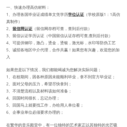
一、快速办理高仿材料：
1、办理各国毕业证成绩单文凭学历
学位认证
（学校原版1：1高仿
真制作）
2、
留信网认证
（留信网存档可查，查到后付款）
3、留信认证学历认证（中国留信认证存档可查,查到后付款）
4、可提供钢印，激凸，烫金，烫银，激光标，水印等防伪工艺
5、诚招各地区中介代理，合作共赢！如果您有兴趣，欢迎您的加
入
如果您是以下情况，我们都能竭诚为您解决实际问题；
1、在校期间，因各种原因未能顺利毕业，拿不到官方毕业证；
2、面对父母的压力，希望尽快拿到；
3、不清楚流程以及材料该如何准备；
4、回国时间很长，忘记办理；
5、回国马上就要找工作，办给用人单位看；
6、企事业单位必须要求办理的；
在繁华的音乐殿堂中，有一位独特的艺术家正以其独特的光芒吸