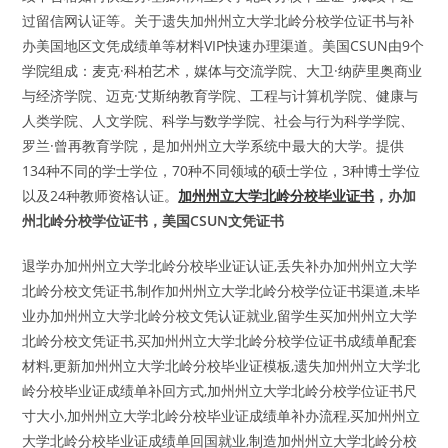
过留信网认证等。关于遗失加州州立大学北岭分校学位证书与补
办美国地区文凭成绩单等材料VIP快速办理渠道。美国CSUN由9个
学院组成：麦克·科柏艺术，媒体与交流学院、大卫·纳萨里奥商业
与经济学院、迈克·艾斯纳教育学院、工程与计算机学院、健康与
人类学院、人文学院、科学与数学学院、社会与行为科学学院、
罗兰·曾再教育学院，是加州州立大学系统中最大的大学。提供
134种不同的学士学位，70种不同领域的硕士学位，3种博士学位
以及24种教师资格认证。
加州州立大学北岭分校毕业证书
，办加
州北岭分校学位证书，美国CSUN文凭证书
退学办加州州立大学北岭分校毕业证认证,丢失补办加州州立大学
北岭分校文凭证书,制作加州州立大学北岭分校学位证书渠道,未毕
业办加州州立大学北岭分校文凭认证就业,留学生买加州州立大学
北岭分校文凭证书,买加州州立大学北岭分校学位证书成绩单配套
材料,更新加州州立大学北岭分校毕业证模板,遗失加州州立大学北
岭分校毕业证成绩单补回方式,加州州立大学北岭分校学位证书尺
寸大小,加州州立大学北岭分校毕业证成绩单补办流程,买加州州立
大学北岭分校毕业证成绩单回国就业,制造加州州立大学北岭分校