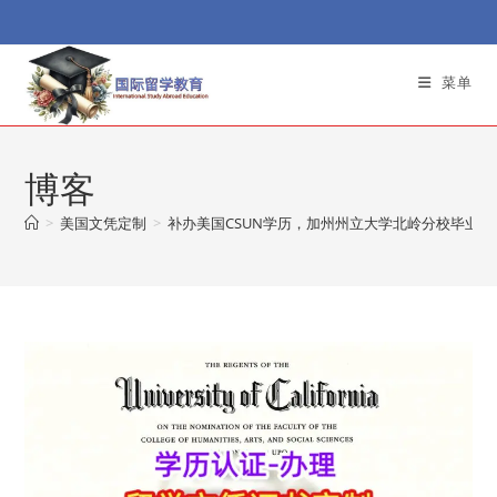
Skip
to
content
菜单
博客
>
美国文凭定制
>
补办美国CSUN学历，加州州立大学北岭分校毕业成