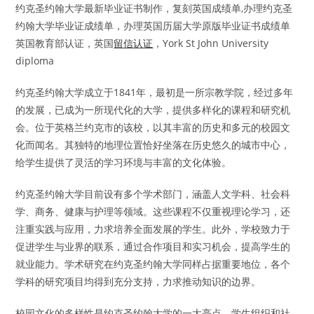
约克圣约翰大学最新毕业证书制作，复刻英国成绩单,办理约克圣
约翰大学毕业证成绩单，办理英国历届大学原版毕业证书成绩单
英国教育部认证，英国
留信认证
，York St John University
diploma
约克圣约翰大学成立于1841年，最初是一所宗教学院，经过多年
的发展，已成为一所现代化的大学，提供多样化的课程和研究机
会。位于英格兰约克市的该校，以其丰富的历史和多元的校园文
化而闻名。其独特的地理位置恰好坐落在历史悠久的城市中心，
给学生提供了灵活的学习环境与丰富的文化体验。
约克圣约翰大学目前设有多个学术部门，涵盖人文学科、社会科
学、商务、健康与护理等领域。这些课程不仅重视理论学习，还
注重实践与应用，力求培养全面发展的学生。此外，学校致力于
促进学生与业界的联系，通过合作项目和实习机会，提高学生的
就业能力。学术研究在约克圣约翰大学同样占据重要地位，各个
学科的研究项目均得到充分支持，力求推动知识的边界。
校园文化的多样性是约克圣约翰大学的一大亮点，学生组织和社