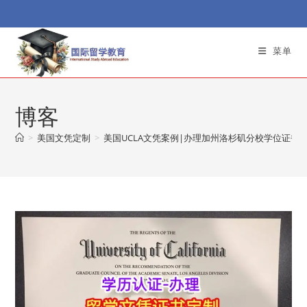
Skip
to
content
菜单
博客
>
美国文凭定制
>
美国UCLA文凭案例|办理加州洛杉矶分校学位证书