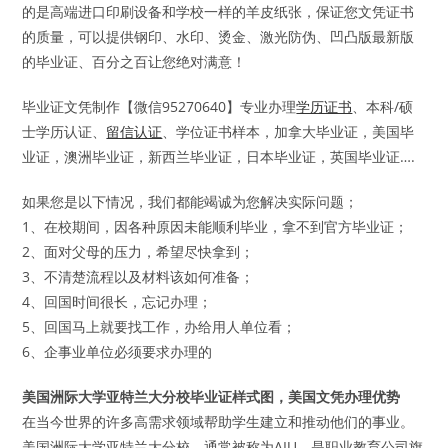
的是高端进口印刷设备和学校一样的羊皮纸张，保证您文凭证书
的质量，可以提供钢印、水印、烫金、激光防伪、凹凸版最新版
的毕业证、百分之百让您绝对满意！
毕业证文凭制作【微信95270640】专业办理
学历证书
、本科/硕
士学历认证、
留信认证
、学位证书样本，加拿大毕业证，美国毕
业证，澳洲毕业证，新西兰毕业证，日本毕业证，英国毕业证….
如果您是以下情况，我们都能竭诚为您解决实际问题；
1、在校期间，因各种原因未能顺利毕业，拿不到官方毕业证；
2、面对父母的压力，希望尽快拿到；
3、不清楚流程以及材料该如何准备；
4、回国时间很长，忘记办理；
5、回国马上就要找工作，办给用人单位看；
6、企事业单位必须要求办理的
美国洲际大学亚特兰大分校毕业证样式图，美国文凭办理优势
在当今世界的许多高需求领域帮助学生建立和推动他们的事业。
美国洲际大学亚特兰大分校，通常被称为AIU，是职业教育公司旗