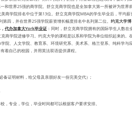
一和世界25强的商学院。舒立克商学院也是全加拿大第一所被评为世界
北美商学院排名中位于第13位。舒立克商学院MBA的学生毕业后，平均薪
列第四，并在世界25强学院薪资增长幅度排名中名列第二位。
约克大学博
单，
代办加拿大York毕业证
：同时，舒立克商学院拥有的国际学生人数在
立克商学院进修学习。约克大学的课程是以系和学院为单位组织起来的。
son学院、人文学院、教育系、环境研究系、美术系、格兰登系、纯科学与
登有着自己的校园，并用英法双语提供课程。
必备证明材料，给父母及亲朋好友一份完美交代）;
。
学校，专业，学位，毕业时间都可以根据客户要求安排。