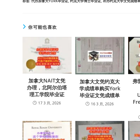
标签
:
代办加拿大YORK毕业证
,
约克大学博士毕业证
,
补办约克大学文凭成绩
你可能也喜欢
加拿大NAIT文凭
弗
加拿大文凭约克大
办理，北阿尔伯塔
学成绩单购买York
理工学院毕业证
U
毕业证文凭成绩单
Fr
17 3 月, 2026
16 3 月, 2026