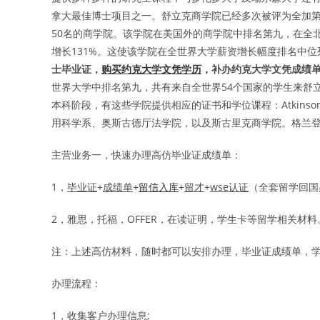
拿大最佳博士项目之一。舒立克商学院已经多次被评为全加第
50名的商学院。该学院在美国外的商学院中排名第九，在全
增长131%。这使该学院在全世界大学薪资增长幅度排名中位
士毕业证，
购买约克大学文凭学历
，补办约克大学文凭成绩
世界大学中排名第九，共有来自全世界54个国家的学生来舒
本科阶段，有这些学院提供相应的证书和学位课程：Atkin
用科学系、奥斯古德厅法学院，以及斯古里克商学院。格兰
主营业务一，快速办理高仿毕业证成绩单：
1，
毕业证
+
成绩单
+
留信入库
+
留才
+
wse认证
（全套留学回国
2，雅思，托福，OFFER，在读证明，学生卡等留学相关材料
注：上述高仿材料，随时都可以安排办理，毕业证成绩单，
办理流程：
1，收集客户办理信息;