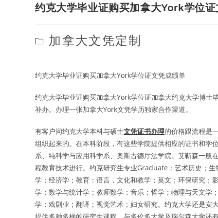
约克大学毕业证购买加拿大York学位
Post
加拿大文凭定制
category:
约克大学毕业证购买加拿大York学位证文凭成绩单
约克大学毕业证购买加拿大York学位证加拿大约克大学博
补办。办理一张加拿大York文凭学历独家合作渠道。
有客户问约克大学本科与硕士
文凭证书办理
的价格跟流程是一样
组织起来的。在本科阶段，有这些学院提供相应的证书和学
系、纯科学与应用科学系、奥斯古德厅法学院。艾靳森一般
程教育技术进行。约克研究生专业Graduate：艺术历史
学；经济学；教育：语言，文化和教学；英文；环保研究；
学；数学与统计学；教师数学；音乐；哲学；物理与天文学
学；戏剧业；翻译；视觉艺术；妇女研究。约克大学还是安
提供多种多样的研究生课程，与多伦多大学及瑞尔森大学还