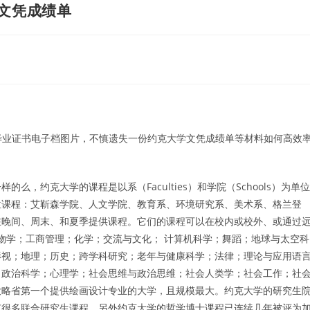
证文凭成绩单
士毕业证书电子档图片，不慎遗失一份约克大学文凭成绩单等材料如何高效
的么，约克大学的课程是以系（Faculties）和学院（Schools）为单位
位课程：艾靳森学院、人文学院、教育系、环境研究系、美术系、格兰登
在晚间、周末、和夏季提供课程。它们的课程可以在校内或校外、或通过
；生物学；工商管理；化学；交流与文化； 计算机科学；舞蹈；地球与太空科
影视；地理；历史；跨学科研究；老年与健康科学；法律；理论与应用语
；政治科学；心理学；社会思维与政治思维；社会人类学；社会工作；社
大略省第一个提供绘画设计专业的大学，且规模最大。约克大学的研究生
有很多联合研究生课程。另外约克大学的哲学博士课程已连续几年被评为