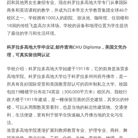
蹈和其他男女生兼招专业。现在科罗拉多高地大学专门从事国际
商务和英语课程的教学，并成为日本帝京大学教育集团全球46个
校区之一。学校拥有1000人的剧院、游泳池、咖啡馆、住宿楼和
18洞的传统飞盘高尔夫球场。学校的设备和地理位置为学生提供
了最佳的学习和生活环境。
科罗拉多高地大学毕业证,邮件查询CHU Diploma，美国文凭办
理，可真实留信网认证
学校介绍：科罗拉多高地大学始建于1911年，它的前身是洛雷多
高地学院。科罗拉多高地大学位于科罗拉多州州府丹佛市，是一
所具有良好国际背景和美国教育部认可的四年制私立大学。校园
包括19幢楼宇分布在74英亩（300,000平方米）校区内。我校行
政大楼于1911年建成，是一幢保留完善的历史建筑，其突出的钟
楼，可以从周围数英里看到，也是当地的标志性建筑物。交通便
利，生活便捷，更有利于留学生快速融入丹佛当地的文化与生
活。
洛雷多高地学院逐渐扩展到教师教育专业、护理专业、商科、舞
蹈市场学，商业行政，工程，化学，生物，森林学，物理、音