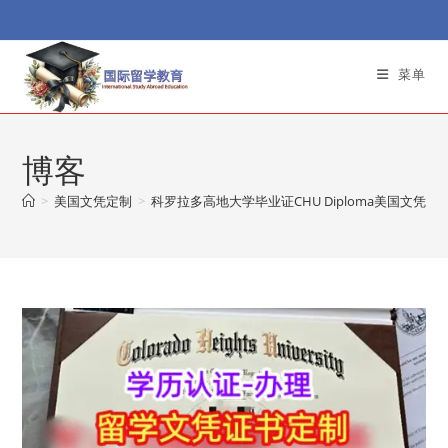
Skip
to
content
菜单
博客
>
美国文凭定制
>
科罗拉多高地大学毕业证CHU Diploma美国文凭办